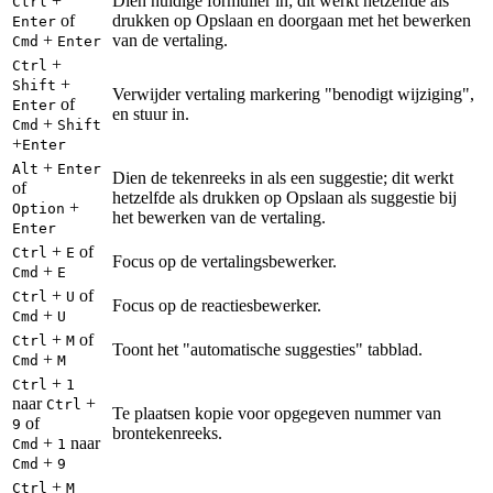
+
Dien huidige formulier in; dit werkt hetzelfde als
Ctrl
of
drukken op Opslaan en doorgaan met het bewerken
Enter
+
van de vertaling.
Cmd
Enter
+
Ctrl
+
Shift
Verwijder vertaling markering "benodigt wijziging",
of
Enter
en stuur in.
+
Cmd
Shift
+
Enter
+
Alt
Enter
Dien de tekenreeks in als een suggestie; dit werkt
of
hetzelfde als drukken op Opslaan als suggestie bij
+
Option
het bewerken van de vertaling.
Enter
+
of
Ctrl
E
Focus op de vertalingsbewerker.
+
Cmd
E
+
of
Ctrl
U
Focus op de reactiesbewerker.
+
Cmd
U
+
of
Ctrl
M
Toont het "automatische suggesties" tabblad.
+
Cmd
M
+
Ctrl
1
naar
+
Ctrl
Te plaatsen kopie voor opgegeven nummer van
of
9
brontekenreeks.
+
naar
Cmd
1
+
Cmd
9
+
Ctrl
M