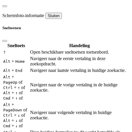
Schermfoto-informatie
Sluiten
Sneltoetsen
Sneltoets
Handeling
Open beschikbare sneltoetsen toetsenbord.
?
Navigeer naar de eerste vertaling in deze
+
Alt
Home
zoekopdracht.
+
Navigeer naar laatste vertaling in huidige zoekactie.
Alt
End
+
Alt
of
PageUp
Navigeer naar de vorige vertaling in de huidige
+
of
Ctrl
↑
zoekactie.
+
of
Alt
↑
+
of
Cmd
↑
+
Alt
of
PageDown
Navigeer naar volgende vertaling in huidige
+
of
Ctrl
↓
zoekactie.
+
of
Alt
↓
+
of
Cmd
↓