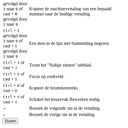
gevolgd door
naar
of
Kopieer de machinevertaling van een bepaald
1
9
+
nummer naar de huidige vertaling.
Cmd
M
gevolgd door
naar
1
9
+
Ctrl
I
gevolgd door
naar
of
1
9
Een item in de lijst met foutmelding negeren.
+
Cmd
I
gevolgd door
naar
1
9
+
of
Ctrl
J
Toont het "Nabije zinnen" tabblad.
+
Cmd
J
+
of
Ctrl
S
Focus op zoekveld.
+
Cmd
S
+
of
Ctrl
O
Kopieer de brontekenreeks.
+
Cmd
O
+
of
Ctrl
Y
Schakel het keuzevak Bewerken nodig.
+
Cmd
Y
Bezoek de volgende zin in de vertaling.
→
Bezoek de vorige zin in de vertaling.
←
Sluiten